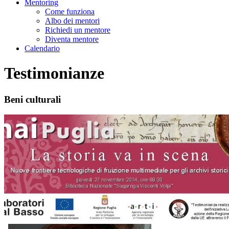
Mentoring
Come funziona
Albo dei mentori
Richiedi un mentore
Diventa mentore
Calendario
Testimonianze
Beni culturali