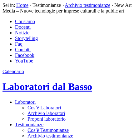
Sei in:
Home
› Testimonianze ›
Archivio testimonianze
› New Art
Media – Nuove tecnologie per imprese culturali e la public art
Chi siamo
Docenti
Notizie
Storytelling
Faq
Contatti
Facebook
YouTube
Calendario
Laboratori dal Basso
Laboratori
Cos’è Laboratori
Archivio laboratori
Proponi laboratorio
Testimonianze
Cos’è Testimonianze
Archivio testimonianze