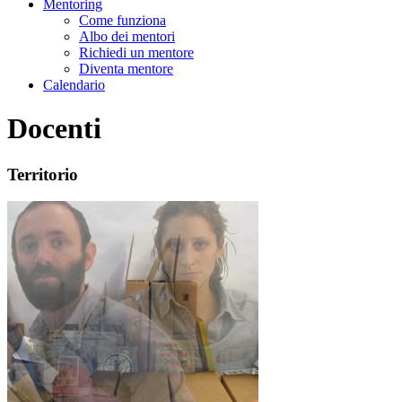
Mentoring
Come funziona
Albo dei mentori
Richiedi un mentore
Diventa mentore
Calendario
Docenti
Territorio