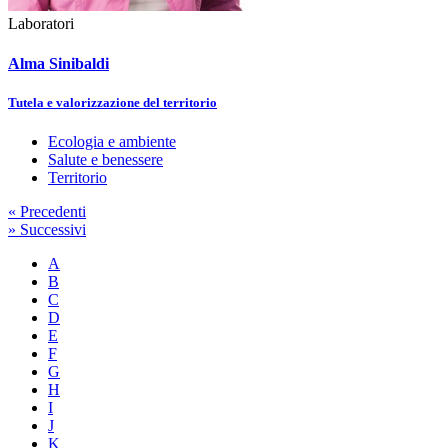
Laboratori
Alma Sinibaldi
Tutela e valorizzazione del territorio
Ecologia e ambiente
Salute e benessere
Territorio
«
Precedenti
»
Successivi
A
B
C
D
E
F
G
H
I
J
K