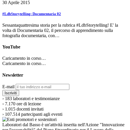
30 Aprile 2015
#LdbStorytelling: Documentaria 02
Sessantaquattresima storia per la rubrica #LdbStorytelling! E' la
volta di Documentaria 02, il percorso di apprendimento sulla
fotografia documentaria, con…
YouTube
Caricamento in corso…
Caricamento in corso…
Newsletter
E-mail
›
183
laboratori e testimonianze
›
7.170
ore di lezione
›
1.015
docenti invitati
›
107.514
partecipanti agli eventi
Laboratori dal Basso è un'attività inserita nell'Azione "Innovazione
per l'occupabilità" del Piano Straordinario per il Lavoro della