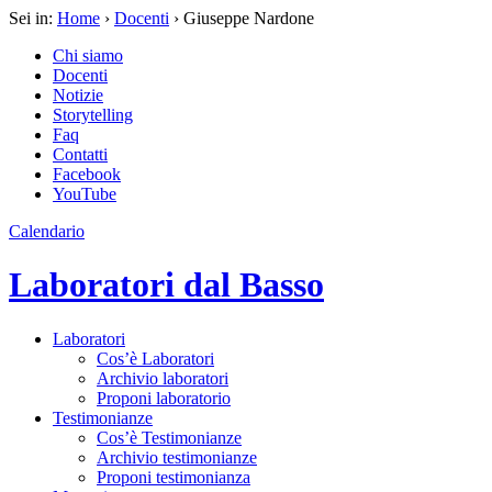
Sei in:
Home
›
Docenti
› Giuseppe Nardone
Chi siamo
Docenti
Notizie
Storytelling
Faq
Contatti
Facebook
YouTube
Calendario
Laboratori dal Basso
Laboratori
Cos’è Laboratori
Archivio laboratori
Proponi laboratorio
Testimonianze
Cos’è Testimonianze
Archivio testimonianze
Proponi testimonianza