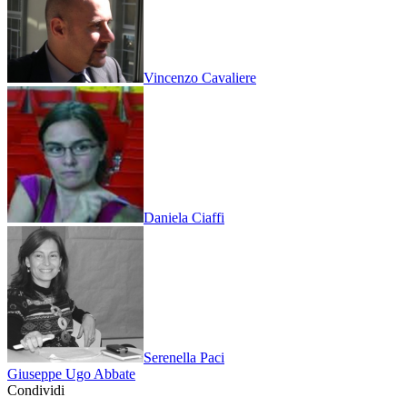
Vincenzo Cavaliere
Daniela Ciaffi
Serenella Paci
Giuseppe Ugo Abbate
Condividi