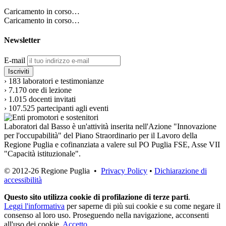
Caricamento in corso…
Caricamento in corso…
Newsletter
E-mail
›
183
laboratori e testimonianze
›
7.170
ore di lezione
›
1.015
docenti invitati
›
107.525
partecipanti agli eventi
Laboratori dal Basso è un'attività inserita nell'Azione "Innovazione
per l'occupabilità" del Piano Straordinario per il Lavoro della
Regione Puglia e cofinanziata a valere sul PO Puglia FSE, Asse VII
"Capacità istituzionale".
© 2012-26 Regione Puglia •
Privacy Policy
•
Dichiarazione di
accessibilità
Questo sito utilizza cookie di profilazione di terze parti
.
Leggi l'informativa
per saperne di più sui cookie e su come negare il
consenso al loro uso. Proseguendo nella navigazione, acconsenti
all'uso dei cookie.
Accetto