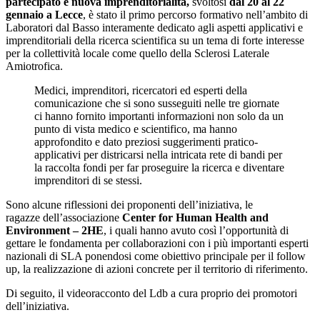
partecipato e nuova imprenditorialità,
svoltosi
dal 20 al 22
gennaio a Lecce
, è stato il primo percorso formativo nell’ambito di
Laboratori dal Basso interamente dedicato agli aspetti applicativi e
imprenditoriali della ricerca scientifica su un tema di forte interesse
per la collettività locale come quello della Sclerosi Laterale
Amiotrofica.
Medici, imprenditori, ricercatori ed esperti della
comunicazione che si sono susseguiti nelle tre giornate
ci hanno fornito importanti informazioni non solo da un
punto di vista medico e scientifico, ma hanno
approfondito e dato preziosi suggerimenti pratico-
applicativi per districarsi nella intricata rete di bandi per
la raccolta fondi per far proseguire la ricerca e diventare
imprenditori di se stessi.
Sono alcune riflessioni dei proponenti dell’iniziativa, le
ragazze dell’associazione
Center for Human Health and
Environment – 2HE
, i quali hanno avuto così l’opportunità di
gettare le fondamenta per collaborazioni con i più importanti esperti
nazionali di SLA ponendosi come obiettivo principale per il follow
up, la realizzazione di azioni concrete per il territorio di riferimento.
Di seguito, il videoracconto del Ldb a cura proprio dei promotori
dell’iniziativa.