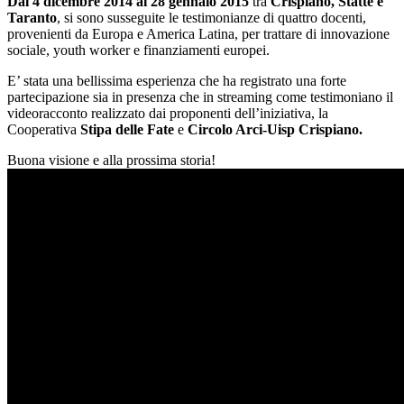
Dal 4 dicembre 2014 al 28 gennaio 2015
tra
Crispiano, Statte e
Taranto
, si sono susseguite le testimonianze di quattro docenti,
provenienti da Europa e America Latina, per trattare di innovazione
sociale, youth worker e finanziamenti europei.
E’ stata una bellissima esperienza che ha registrato una forte
partecipazione sia in presenza che in streaming come testimoniano il
videoracconto realizzato dai proponenti dell’iniziativa, la
Cooperativa
Stipa delle Fate
e
Circolo Arci-Uisp Crispiano.
Buona visione e alla prossima storia!