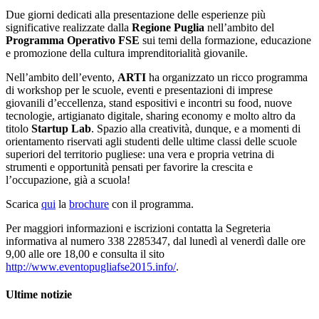
Due giorni dedicati alla presentazione delle esperienze più
significative realizzate dalla
Regione Puglia
nell’ambito del
Programma Operativo FSE
sui temi della formazione, educazione
e promozione della cultura imprenditorialità giovanile.
Nell’ambito dell’evento,
ARTI
ha organizzato un ricco programma
di workshop per le scuole, eventi e presentazioni di imprese
giovanili d’eccellenza, stand espositivi e incontri su food, nuove
tecnologie, artigianato digitale, sharing economy e molto altro da
titolo
Startup Lab
. Spazio alla creatività, dunque, e a momenti di
orientamento riservati agli studenti delle ultime classi delle scuole
superiori del territorio pugliese: una vera e propria vetrina di
strumenti e opportunità pensati per favorire la crescita e
l’occupazione, già a scuola!
Scarica
qui
la
brochure
con il programma.
Per maggiori informazioni e iscrizioni contatta la Segreteria
informativa al numero 338 2285347, dal lunedì al venerdì dalle ore
9,00 alle ore 18,00 e consulta il sito
http://www.eventopugliafse2015.info/
.
Ultime notizie