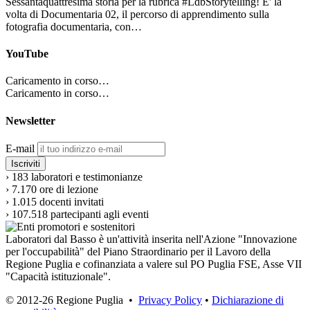
Sessantaquattresima storia per la rubrica #LdbStorytelling! E' la
volta di Documentaria 02, il percorso di apprendimento sulla
fotografia documentaria, con…
YouTube
Caricamento in corso…
Caricamento in corso…
Newsletter
E-mail
›
183
laboratori e testimonianze
›
7.170
ore di lezione
›
1.015
docenti invitati
›
107.518
partecipanti agli eventi
Laboratori dal Basso è un'attività inserita nell'Azione "Innovazione
per l'occupabilità" del Piano Straordinario per il Lavoro della
Regione Puglia e cofinanziata a valere sul PO Puglia FSE, Asse VII
"Capacità istituzionale".
© 2012-26 Regione Puglia •
Privacy Policy
•
Dichiarazione di