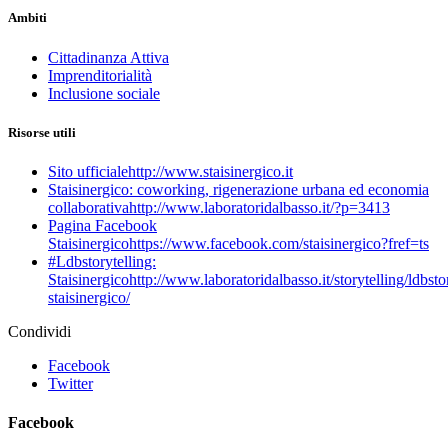
Ambiti
Cittadinanza Attiva
Imprenditorialità
Inclusione sociale
Risorse utili
Sito ufficiale
http://www.staisinergico.it
Staisinergico: coworking, rigenerazione urbana ed economia
collaborativa
http://www.laboratoridalbasso.it/?p=3413
Pagina Facebook
Staisinergico
https://www.facebook.com/staisinergico?fref=ts
#Ldbstorytelling:
Staisinergico
http://www.laboratoridalbasso.it/storytelling/ldbsto
staisinergico/
Condividi
Facebook
Twitter
Facebook