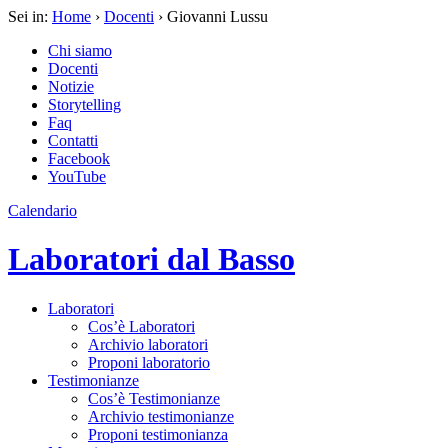
Sei in:
Home
›
Docenti
› Giovanni Lussu
Chi siamo
Docenti
Notizie
Storytelling
Faq
Contatti
Facebook
YouTube
Calendario
Laboratori dal Basso
Laboratori
Cos’è Laboratori
Archivio laboratori
Proponi laboratorio
Testimonianze
Cos’è Testimonianze
Archivio testimonianze
Proponi testimonianza