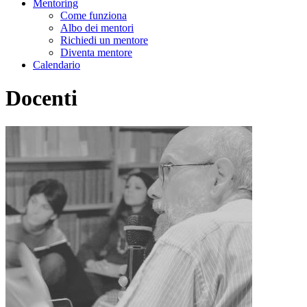
Mentoring
Come funziona
Albo dei mentori
Richiedi un mentore
Diventa mentore
Calendario
Docenti