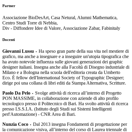
Partner
Associazione BioDesArt, Casa Netural, Alumni Mathematica,
Centro Studi Torre di Nebbia,
Div - Diffondere Idee di Valore, Associazione Zabar, Fabinitaly
Docenti
Giovanni Lussu
Ha speso gran parte della sua vita nel mestiere di
•
grafico, ma anche a insegnare e a inseguire un'utopia tipografica che
ha avuto notevole influenza sulle giovani generazioni dei graphic
designer italiani. Insegna anche alla Facoltà di Disegno industriale di
Milano e a Bologna nella scuola dell'editoria creata da Umberto
Eco. È fellow dell'International Society of Typographic Designer;
dirige poi una collana di libri editi da Stampa Alternativa, Scritture.
Paolo Da Pelo
Svolge attività di ricerca all’interno dl Progetto
•
PON MASSIME, in collaborazione con aziende di alto profilo
tecnologico presso il Politecnico di Bari. Ha svolto attività di ricerca
presso I.S.S.I.A. (Istituto degli Studi sui Sistemi Intelligenti
perl'Automazione) - CNR Area di Bari.
Nunzia Coco
Dal 2013 insegna Fondamenti di progettazione per
•
la comunicazione visiva, all’interno del corso di Laurea triennale di