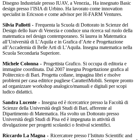
Disegno Industriale presso IUAV, a Venezia,. Ha insegnato Basic
design presso l’ISIA di Urbino. Ha lavorato come innovation
specialist in Ericsson e come advisor per H-FARM Ventures.
Silvia Pallotti
Frequenta la Scuola di Dottorato in Scienze del
•
Design dello Iuav di Venezia e conduce una ricerca sul ruolo della
matematica nel design contemporaneo. Si laurea in Matematica
all’Università di L’Aquila e in Grafica d’Arte e Progettazione
all’Accademia di Belle Arti di L’Aquila. Insegna matematica nella
Scuola Secondaria Superiore.
Michele Colonna
Progettista Grafico. Si occupa di editoria e
•
immagine coordinata. Dal 2007 insegna Progettazione grafica al
Politecnico di Bari. Progetta collane, impagina libri e risolve
problemi per casa editrice pugliese CaratteriMobili. Sempre pronto
ad organizzare workshop analogico/manuali e digitali per scopi
ludico didattici.
Sandra Lucente
Insegna ed è ricercatrice presso la Facoltà di
•
Scienze della Università degli Studi di Bari, afferente al
Dipartimento di Matematica. Ha svolto un Dottorato presso
Università degli Studi di Pisa ed è impegnata in attività di
divulgazione per progetti scolastici o festival scientifici.
Riccardo La Magna
Ricercatore presso l’Istituto Scientific and
•