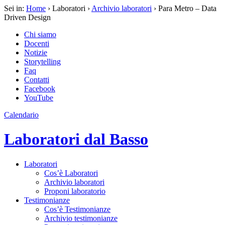
Sei in:
Home
› Laboratori ›
Archivio laboratori
› Para Metro – Data
Driven Design
Chi siamo
Docenti
Notizie
Storytelling
Faq
Contatti
Facebook
YouTube
Calendario
Laboratori dal Basso
Laboratori
Cos’è Laboratori
Archivio laboratori
Proponi laboratorio
Testimonianze
Cos’è Testimonianze
Archivio testimonianze