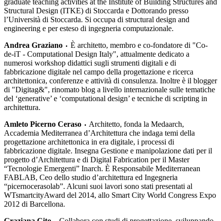
graduate teaching activities at the Institute of Building Structures and
Structural Design (ITKE) di Stoccarda e Dottorando presso
l’Università di Stoccarda. Si occupa di structural design and
engineering e per esteso di ingegneria computazionale.
Andrea Graziano
È architetto, membro e co-fondatore di "Co-
•
de-iT - Computational Design Italy", attualmente dedicato a
numerosi workshop didattici sugli strumenti digitali e di
fabbricazione digitale nel campo della progettazione e ricerca
architettonica, conferenze e attività di consulenza. Inoltre è il blogger
di "Digitag&", rinomato blog a livello internazionale sulle tematiche
del ‘generative’ e ‘computational design’ e tecniche di scripting in
architettura.
Amleto Picerno Ceraso
Architetto, fonda la Medaarch,
•
Accademia Mediterranea d’Architettura che indaga temi della
progettazione architettonica in era digitale, i processi di
fabbricazione digitale. Insegna Gestione e manipolazione dati per il
progetto d’Architettura e di Digital Fabrication per il Master
“Tecnologie Emergenti” Inarch. È Responsabile Mediterranean
FABLAB, Ceo dello studio d’architettura ed Ingegneria
“picernocerasolab”. Alcuni suoi lavori sono stati presentati al
WTsmartcityAward del 2014, allo Smart City World Congress Expo
2012 di Barcellona.
Graziana Cito
Collabora con studi di progettazione, sviluppando