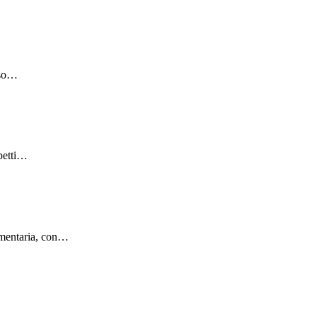
sso…
spetti…
cumentaria, con…