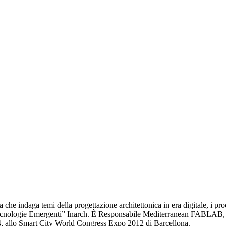
he indaga temi della progettazione architettonica in era digitale, i pro
r “Tecnologie Emergenti” Inarch. È Responsabile Mediterranean FABLAB, 
14, allo Smart City World Congress Expo 2012 di Barcellona.