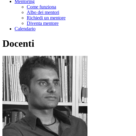
Mentoring
Come funziona
Albo dei mentori
Richiedi un mentore
Diventa mentore
Calendario
Docenti