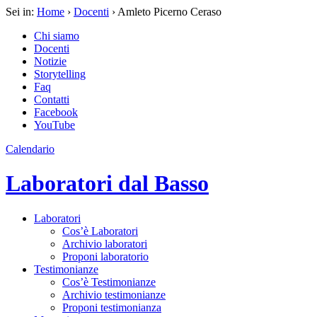
Sei in:
Home
›
Docenti
› Amleto Picerno Ceraso
Chi siamo
Docenti
Notizie
Storytelling
Faq
Contatti
Facebook
YouTube
Calendario
Laboratori dal Basso
Laboratori
Cos’è Laboratori
Archivio laboratori
Proponi laboratorio
Testimonianze
Cos’è Testimonianze
Archivio testimonianze
Proponi testimonianza