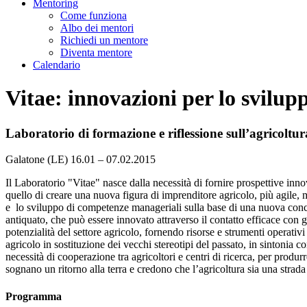
Mentoring
Come funziona
Albo dei mentori
Richiedi un mentore
Diventa mentore
Calendario
Vitae: innovazioni per lo svilup
Laboratorio di formazione e riflessione sull’agricoltur
Galatone (LE)
16.01 – 07.02.2015
Il Laboratorio "Vitae" nasce dalla necessità di fornire prospettive inno
quello di creare una nuova figura di imprenditore agricolo, più agile,
e lo sviluppo di competenze manageriali sulla base di una nuova conce
antiquato, che può essere innovato attraverso il contatto efficace con g
potenzialità del settore agricolo, fornendo risorse e strumenti operativ
agricolo in sostituzione dei vecchi stereotipi del passato, in sintonia c
necessità di cooperazione tra agricoltori e centri di ricerca, per produr
sognano un ritorno alla terra e credono che l’agricoltura sia una strada 
Programma