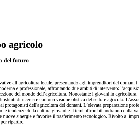
po agricolo
a del futuro
vative all’agricoltura locale, presentando agli imprenditori del domani i p
 moderna e professionale, affrontando due ambiti di intervento: l’acquis
zione del mondo dell’agricoltura. Nonostante i giovani in agricoltura,
li istituti di ricerca e con una visione olistica del settore agricolo. L’
i ai protagonisti dell'agricoltura del domani. L’elevata preparazione prof
on le tendenze della cultura giovanile. I temi affrontati andranno dalla va
re nuove sinergie e favorire il trasferimento tecnologico. Rivolto a impren
per ripartire.