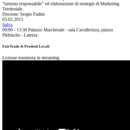
“turismo responsabile” ed elaborazione di strategie di Marketing
Territoriale.
Docente: Sergio Fadini
03.02.2015
Salva
09:00 - 13:30
Palazzo Marchesale - sala Cavallerizza, piazza
Plebiscito - Laterza
FairTrade & Prodotti Locali
Lezione trasmessa in streaming