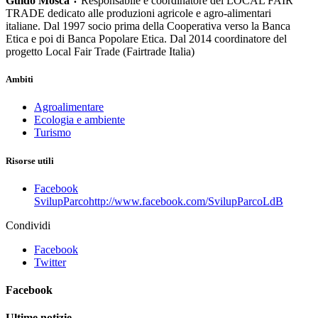
Guido Mosca
Responsabile e coordinatore del LOCAL FAIR
•
TRADE dedicato alle produzioni agricole e agro-alimentari
italiane. Dal 1997 socio prima della Cooperativa verso la Banca
Etica e poi di Banca Popolare Etica. Dal 2014 coordinatore del
progetto Local Fair Trade (Fairtrade Italia)
Ambiti
Agroalimentare
Ecologia e ambiente
Turismo
Risorse utili
Facebook
SvilupParco
http://www.facebook.com/SvilupParcoLdB
Condividi
Facebook
Twitter
Facebook
Ultime notizie