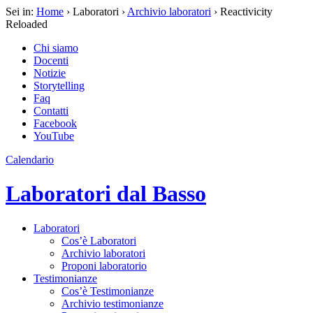
Sei in:
Home
› Laboratori ›
Archivio laboratori
› Reactivicity
Reloaded
Chi siamo
Docenti
Notizie
Storytelling
Faq
Contatti
Facebook
YouTube
Calendario
Laboratori dal Basso
Laboratori
Cos’è Laboratori
Archivio laboratori
Proponi laboratorio
Testimonianze
Cos’è Testimonianze
Archivio testimonianze