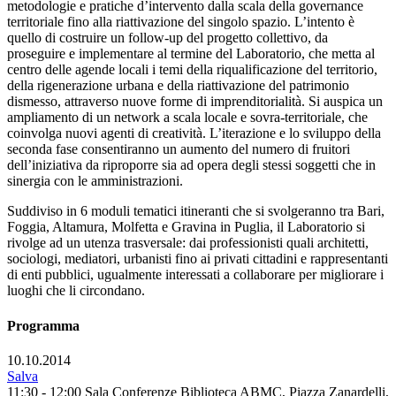
metodologie e pratiche d’intervento dalla scala della governance
territoriale fino alla riattivazione del singolo spazio. L’intento è
quello di costruire un follow-up del progetto collettivo, da
proseguire e implementare al termine del Laboratorio, che metta al
centro delle agende locali i temi della riqualificazione del territorio,
della rigenerazione urbana e della riattivazione del patrimonio
dismesso, attraverso nuove forme di imprenditorialità. Si auspica un
ampliamento di un network a scala locale e sovra-territoriale, che
coinvolga nuovi agenti di creatività. L’iterazione e lo sviluppo della
seconda fase consentiranno un aumento del numero di fruitori
dell’iniziativa da riproporre sia ad opera degli stessi soggetti che in
sinergia con le amministrazioni.
Suddiviso in 6 moduli tematici itineranti che si svolgeranno tra Bari,
Foggia, Altamura, Molfetta e Gravina in Puglia, il Laboratorio si
rivolge ad un utenza trasversale: dai professionisti quali architetti,
sociologi, mediatori, urbanisti fino ai privati cittadini e rappresentanti
di enti pubblici, ugualmente interessati a collaborare per migliorare i
luoghi che li circondano.
Programma
10.10.2014
Salva
11:30 - 12:00
Sala Conferenze Biblioteca ABMC, Piazza Zanardelli,