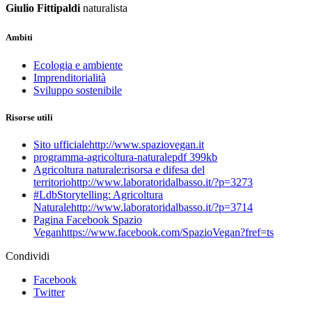
Giulio
Fittipaldi
naturalista
Ambiti
Ecologia e ambiente
Imprenditorialità
Sviluppo sostenibile
Risorse utili
Sito ufficiale
http://www.spaziovegan.it
programma-agricoltura-naturale
pdf 399kb
Agricoltura naturale:risorsa e difesa del
territorio
http://www.laboratoridalbasso.it/?p=3273
#LdbStorytelling: Agricoltura
Naturale
http://www.laboratoridalbasso.it/?p=3714
Pagina Facebook Spazio
Vegan
https://www.facebook.com/SpazioVegan?fref=ts
Condividi
Facebook
Twitter