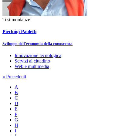
Testimonianze
Pierluigi Paoletti
Sviluppo dell'economia della conoscenza
Innovazione tecnologica
Servizi al cittadino
Web e multimedia
«
Precedenti
A
B
C
D
E
F
G
H
I