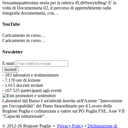
Sessantaquattresima storia per la rubrica #LdbStorytelling! E' la
volta di Documentaria 02, il percorso di apprendimento sulla
fotografia documentaria, con…
YouTube
Caricamento in corso…
Caricamento in corso…
Newsletter
E-mail
›
183
laboratori e testimonianze
›
7.170
ore di lezione
›
1.015
docenti invitati
›
107.525
partecipanti agli eventi
Laboratori dal Basso è un'attività inserita nell'Azione "Innovazione
per l'occupabilità" del Piano Straordinario per il Lavoro della
Regione Puglia e cofinanziata a valere sul PO Puglia FSE, Asse VII
"Capacità istituzionale".
© 2012-26 Regione Puglia •
Privacy Policy
•
Dichiarazione di