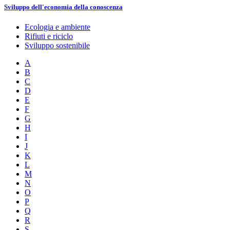
Sviluppo dell'economia della conoscenza
Ecologia e ambiente
Rifiuti e riciclo
Sviluppo sostenibile
A
B
C
D
E
F
G
H
I
J
K
L
M
N
O
P
Q
R
S