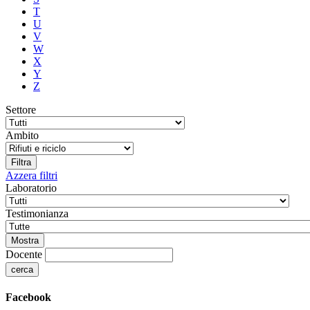
T
U
V
W
X
Y
Z
Settore
Ambito
Azzera filtri
Laboratorio
Testimonianza
Docente
Facebook