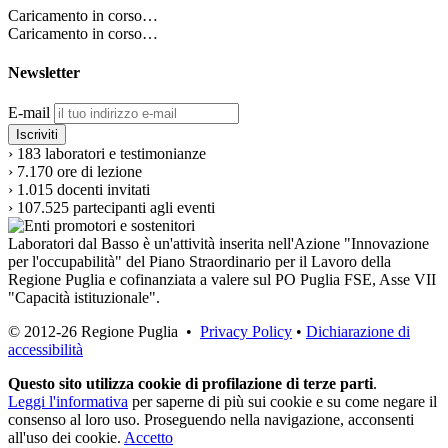
Caricamento in corso…
Caricamento in corso…
Newsletter
E-mail
›
183
laboratori e testimonianze
›
7.170
ore di lezione
›
1.015
docenti invitati
›
107.525
partecipanti agli eventi
Laboratori dal Basso è un'attività inserita nell'Azione "Innovazione
per l'occupabilità" del Piano Straordinario per il Lavoro della
Regione Puglia e cofinanziata a valere sul PO Puglia FSE, Asse VII
"Capacità istituzionale".
© 2012-26 Regione Puglia •
Privacy Policy
•
Dichiarazione di
accessibilità
Questo sito utilizza cookie di profilazione di terze parti
.
Leggi l'informativa
per saperne di più sui cookie e su come negare il
consenso al loro uso. Proseguendo nella navigazione, acconsenti
all'uso dei cookie.
Accetto