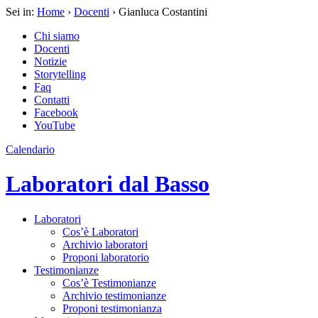
Sei in:
Home
›
Docenti
› Gianluca Costantini
Chi siamo
Docenti
Notizie
Storytelling
Faq
Contatti
Facebook
YouTube
Calendario
Laboratori dal Basso
Laboratori
Cos’è Laboratori
Archivio laboratori
Proponi laboratorio
Testimonianze
Cos’è Testimonianze
Archivio testimonianze
Proponi testimonianza