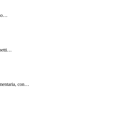
sso…
spetti…
cumentaria, con…