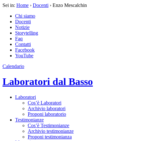
Sei in:
Home
›
Docenti
› Enzo Mescalchin
Chi siamo
Docenti
Notizie
Storytelling
Faq
Contatti
Facebook
YouTube
Calendario
Laboratori dal Basso
Laboratori
Cos’è Laboratori
Archivio laboratori
Proponi laboratorio
Testimonianze
Cos’è Testimonianze
Archivio testimonianze
Proponi testimonianza