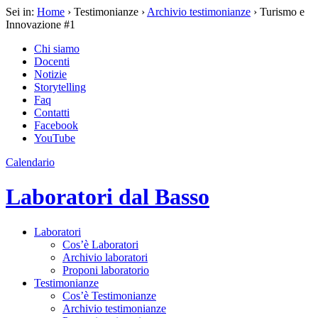
Sei in:
Home
› Testimonianze ›
Archivio testimonianze
› Turismo e
Innovazione #1
Chi siamo
Docenti
Notizie
Storytelling
Faq
Contatti
Facebook
YouTube
Calendario
Laboratori dal Basso
Laboratori
Cos’è Laboratori
Archivio laboratori
Proponi laboratorio
Testimonianze
Cos’è Testimonianze
Archivio testimonianze