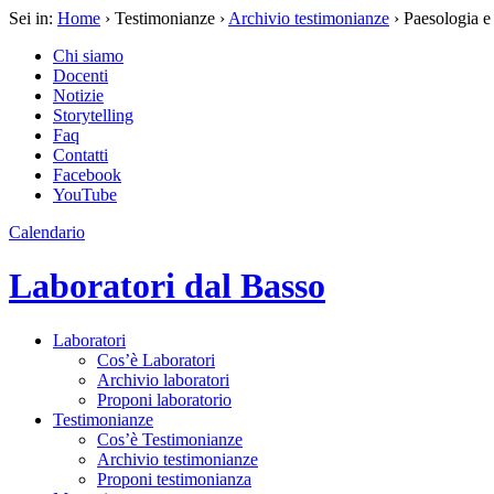
Sei in:
Home
› Testimonianze ›
Archivio testimonianze
› Paesologia e 
Chi siamo
Docenti
Notizie
Storytelling
Faq
Contatti
Facebook
YouTube
Calendario
Laboratori dal Basso
Laboratori
Cos’è Laboratori
Archivio laboratori
Proponi laboratorio
Testimonianze
Cos’è Testimonianze
Archivio testimonianze
Proponi testimonianza