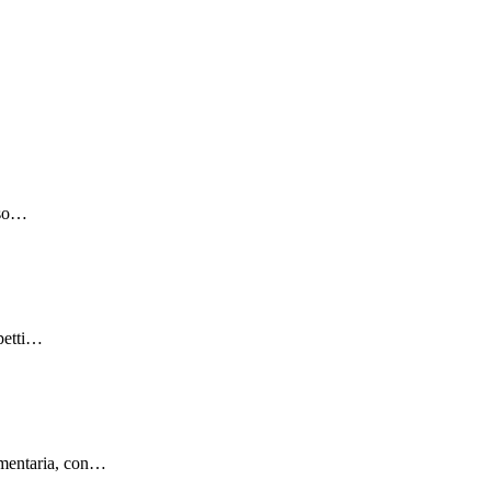
sso…
spetti…
cumentaria, con…