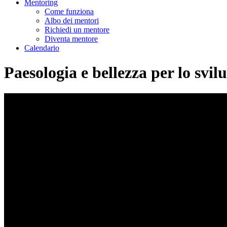
Mentoring
Come funziona
Albo dei mentori
Richiedi un mentore
Diventa mentore
Calendario
Paesologia e bellezza per lo svil