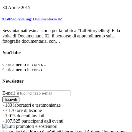
30 Aprile 2015
#LdbStorytelling: Documentaria 02
Sessantaquattresima storia per la rubrica #LdbStorytelling! E' la
volta di Documentaria 02, il percorso di apprendimento sulla
fotografia documentaria, con…
YouTube
Caricamento in corso…
Caricamento in corso…
Newsletter
E-mail
›
183
laboratori e testimonianze
›
7.170
ore di lezione
›
1.015
docenti invitati
›
107.525
partecipanti agli eventi
Laboratori dal Basso è un'attività inserita nell'Azione "Innovazione