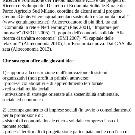
Ricerca e Formazione del Tavolo nazionale RES e dei progetti di
Ricerca e Sviluppo del Distretto di Economia Solidale Rurale del
Parco Agricolo Sud Milano, coordina da alcuni anni il progetto
GenuinaGente/Filiere agroalimentari sostenibili e Comunità locali”
(www.genuinagente.net). Autore/coautore di più libri, tra cui
“Comunità in rete e NetLearning” (Etas 2001), “Imparare per
innovare” (ISFOL 2005), “Il popolo dell'economia solidale. Alla
ricerca di un'altra economia” (EMI 2007), “Il capitale delle
relazioni” (Altreconomia 2010), Un’Economia nuova. Dai GAS alla
zeta (Altreconomia 2013).
Che sostegno offre alle giovani idee
1) supporto alla costruzione o all'innovazione di sistemi
organizzativi (non profit in primis), attraverso:
- processi collaborativi e di apprendimento territoriale
- reti sociali multiattoriali
- attivazione di strategie orientate alla sostenibilità ambientale,
sociale ed economica
2) accompagnamento di imprese sociali (in avvio o consolidamento)
per la promozione di:
- sistemi di economia locale etico - solidale compreso l'uso di
monete sociali
- processi territoriali di progettazione partecipata anche con l'uso di