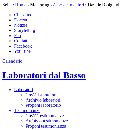
Sei in:
Home
› Mentoring ›
Albo dei mentori
› Davide Biolghini
Chi siamo
Docenti
Notizie
Storytelling
Faq
Contatti
Facebook
YouTube
Calendario
Laboratori dal Basso
Laboratori
Cos’è Laboratori
Archivio laboratori
Proponi laboratorio
Testimonianze
Cos’è Testimonianze
Archivio testimonianze
Proponi testimonianza