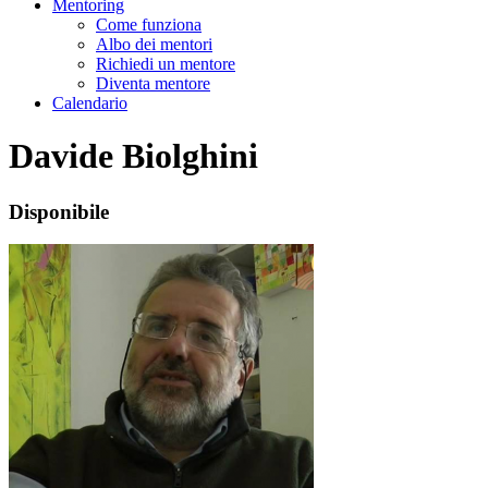
Mentoring
Come funziona
Albo dei mentori
Richiedi un mentore
Diventa mentore
Calendario
Davide Biolghini
Disponibile