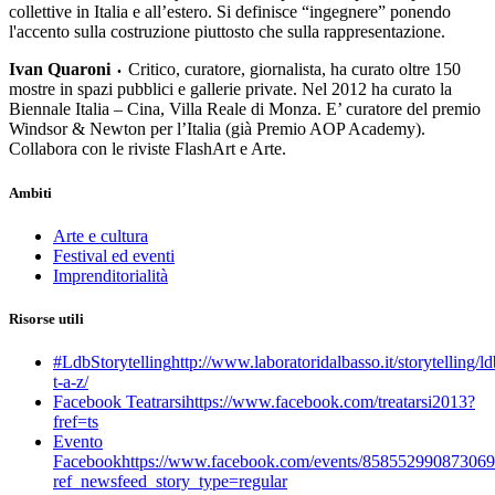
collettive in Italia e all’estero. Si definisce “ingegnere” ponendo
l'accento sulla costruzione piuttosto che sulla rappresentazione.
Ivan Quaroni
Critico, curatore, giornalista, ha curato oltre 150
•
mostre in spazi pubblici e gallerie private. Nel 2012 ha curato la
Biennale Italia – Cina, Villa Reale di Monza. E’ curatore del premio
Windsor & Newton per l’Italia (già Premio AOP Academy).
Collabora con le riviste FlashArt e Arte.
Ambiti
Arte e cultura
Festival ed eventi
Imprenditorialità
Risorse utili
#LdbStorytelling
http://www.laboratoridalbasso.it/storytelling/ld
t-a-z/
Facebook Teatrarsi
https://www.facebook.com/treatarsi2013?
fref=ts
Evento
Facebook
https://www.facebook.com/events/858552990873069
ref_newsfeed_story_type=regular