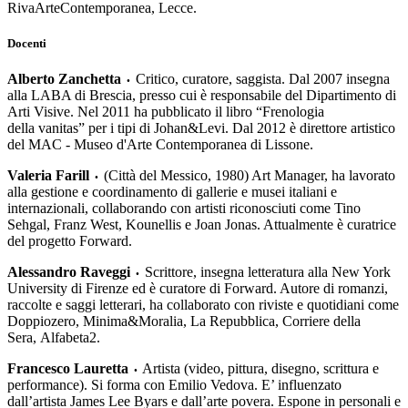
RivaArteContemporanea, Lecce.
Docenti
Alberto Zanchetta
Critico, curatore, saggista. Dal 2007 insegna
•
alla LABA di Brescia, presso cui è responsabile del Dipartimento di
Arti Visive. Nel 2011 ha pubblicato il libro “Frenologia
della vanitas” per i tipi di Johan&Levi. Dal 2012 è direttore artistico
del MAC - Museo d'Arte Contemporanea di Lissone.
Valeria Farill
(Città del Messico, 1980) Art Manager, ha lavorato
•
alla gestione e coordinamento di gallerie e musei italiani e
internazionali, collaborando con artisti riconosciuti come Tino
Sehgal, Franz West, Kounellis e Joan Jonas. Attualmente è curatrice
del progetto Forward.
Alessandro Raveggi
Scrittore, insegna letteratura alla New York
•
University di Firenze ed è curatore di Forward. Autore di romanzi,
raccolte e saggi letterari, ha collaborato con riviste e quotidiani come
Doppiozero, Minima&Moralia, La Repubblica, Corriere della
Sera, Alfabeta2.
Francesco Lauretta
Artista (video, pittura, disegno, scrittura e
•
performance). Si forma con Emilio Vedova. E’ influenzato
dall’artista James Lee Byars e dall’arte povera. Espone in personali e