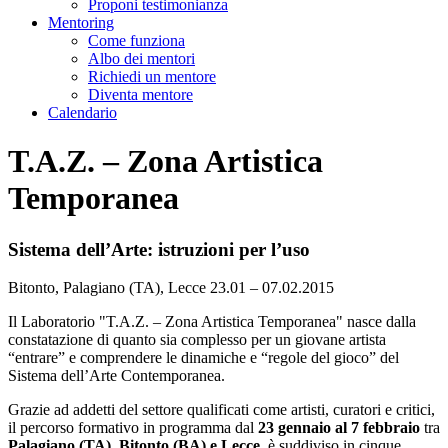
Proponi testimonianza
Mentoring
Come funziona
Albo dei mentori
Richiedi un mentore
Diventa mentore
Calendario
T.A.Z. – Zona Artistica
Temporanea
Sistema dell’Arte: istruzioni per l’uso
Bitonto, Palagiano (TA), Lecce
23.01 – 07.02.2015
Il Laboratorio "T.A.Z. – Zona Artistica Temporanea" nasce dalla
constatazione di quanto sia complesso per un giovane artista
“entrare” e comprendere le dinamiche e “regole del gioco” del
Sistema dell’Arte Contemporanea.
Grazie ad addetti del settore qualificati come artisti, curatori e critici,
il percorso formativo in programma dal
23 gennaio al 7 febbraio
tra
Palagiano (TA), Bitonto (BA) e Lecce
, è suddiviso in cinque