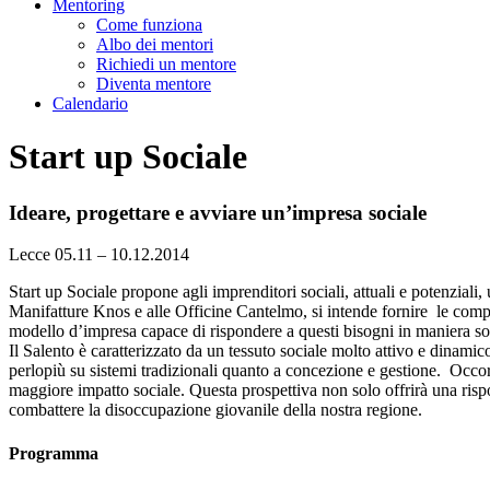
Mentoring
Come funziona
Albo dei mentori
Richiedi un mentore
Diventa mentore
Calendario
Start up Sociale
Ideare, progettare e avviare un’impresa sociale
Lecce
05.11 – 10.12.2014
Start up Sociale propone agli imprenditori sociali, attuali e potenzia
Manifatture Knos e alle Officine Cantelmo, si intende fornire le compe
modello d’impresa capace di rispondere a questi bisogni in maniera sos
Il Salento è caratterizzato da un tessuto sociale molto attivo e dinami
perlopiù su sistemi tradizionali quanto a concezione e gestione. Occor
maggiore impatto sociale. Questa prospettiva non solo offrirà una rispos
combattere la disoccupazione giovanile della nostra regione.
Programma