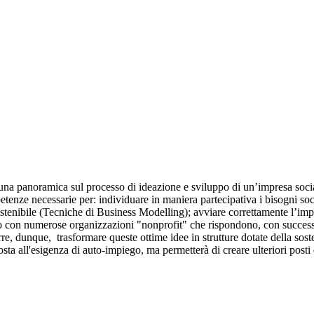
li, una panoramica sul processo di ideazione e sviluppo di un’impresa so
tenze necessarie per: individuare in maniera partecipativa i bisogni soc
tenibile (Tecniche di Business Modelling); avviare correttamente l’impr
co con numerose organizzazioni "nonprofit" che rispondono, con successo,
re, dunque, trasformare queste ottime idee in strutture dotate della sos
ta all'esigenza di auto-impiego, ma permetterà di creare ulteriori posti d