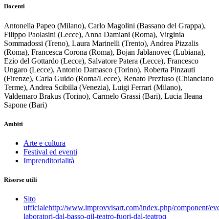
Docenti
Antonella Papeo (Milano), Carlo Magolini (Bassano del Grappa),
Filippo Paolasini (Lecce), Anna Damiani (Roma), Virginia
Sommadossi (Treno), Laura Marinelli (Trento), Andrea Pizzalis
(Roma), Francesca Corona (Roma), Bojan Jablanovec (Lubiana),
Ezio del Gottardo (Lecce), Salvatore Patera (Lecce), Francesco
Ungaro (Lecce), Antonio Damasco (Torino), Roberta Pinzauti
(Firenze), Carla Guido (Roma/Lecce), Renato Preziuso (Chianciano
Terme), Andrea Scibilla (Venezia), Luigi Ferrari (Milano),
Valdemaro Brakus (Torino), Carmelo Grassi (Bari), Lucia Ileana
Sapone (Bari)
Ambiti
Arte e cultura
Festival ed eventi
Imprenditorialità
Risorse utili
Sito
ufficiale
http://www.improvvisart.com/index.php/component/event
laboratori-dal-basso-qil-teatro-fuori-dal-teatroq