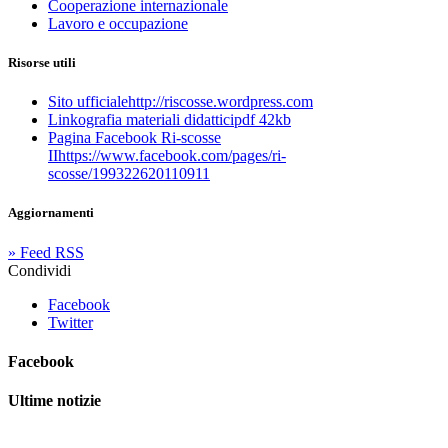
Cooperazione internazionale
Lavoro e occupazione
Risorse utili
Sito ufficiale
http://riscosse.wordpress.com
Linkografia materiali didattici
pdf 42kb
Pagina Facebook Ri-scosse
II
https://www.facebook.com/pages/ri-
scosse/199322620110911
Aggiornamenti
»
Feed RSS
Condividi
Facebook
Twitter
Facebook
Ultime notizie