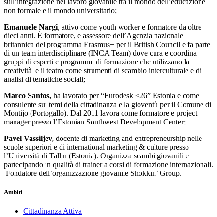
sull’integrazione nel lavoro giovanile tra il mondo dell’educazione
non formale e il mondo universitario;
Emanuele Nargi
, attivo come youth worker e formatore da oltre
dieci anni. È formatore, e assessore dell’Agenzia nazionale
britannica del programma Erasmus+ per il British Council e fa parte
di un team interdisciplinare (INCA Team) dove cura e coordina
gruppi di esperti e programmi di formazione che utilizzano la
creatività e il teatro come strumenti di scambio interculturale e di
analisi di tematiche sociali;
Marco Santos,
ha lavorato per “Eurodesk <26” Estonia e come
consulente sui temi della cittadinanza e la gioventù per il Comune di
Montijo (Portogallo). Dal 2011 lavora come formatore e project
manager presso l’Estonian Southwest Development Center;
Pavel Vassiljev,
docente di marketing and entrepreneurship nelle
scuole superiori e di international marketing & culture presso
l’Università di Tallin (Estonia). Organizza scambi giovanili e
partecipando in qualità di trainer a corsi di formazione internazionali.
Fondatore dell’organizzazione giovanile Shokkin’ Group.
Ambiti
Cittadinanza Attiva